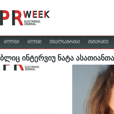
ბლოგი
ბლიცი
თვალსაზრისი
ინტერვიუ
ბლიც ინტერვიუ ნატა ასათიანთა