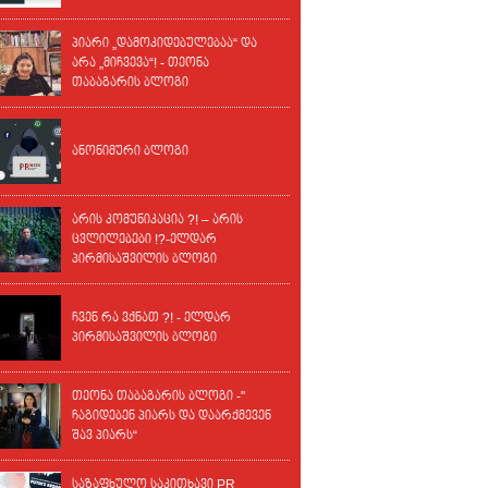
პიარი „დამოკიდებულებაა“ და
არა „მიჩვევა“! - თეონა
თაბაგარის ბლოგი
ანონიმური ბლოგი
არის კომუნიკაცია ?! – არის
ცვლილებები !?-ელდარ
პირმისაშვილის ბლოგი
ჩვენ რა ვქნათ ?! - ელდარ
პირმისაშვილის ბლოგი
თეონა თაბაგარის ბლოგი -"
ჩაგიდებენ პიარს და დაარქმევენ
შავ პიარს“
საზაფხულო საკითხავი PR