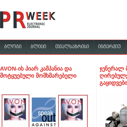
ბლოგი
ბლიცი
თვალსაზრისი
ინტერვიუ
AVON-ის პიარ კამპანია და
ჯენერალ 
მოტყუებული მომხმარებელი
ღირებულე
გაყიდვები